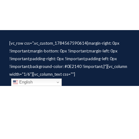
[vc_row css=".vc_custom_1784567590614{margin-right: 0px
!important;margin-bottom: 0px !important;margin-left: 0px
!important;padding-right: 0px !important;padding-left: 0px
!important;background-color: #0E2140 !important;}"][vc_column
width="1/6"][vc_column_text css=""]
English
[/vc_column_text][/vc_column]
[vc_column width="1/6"][vc_column_text
css=".vc_custom_1784310414291{margin-bottom: 10px
!important;}" el_class="whitetext"]STAFFING
SOLUTIONS[/vc_column_text][vc_wp_custommenu
nav_menu="931" el_class="whitetext"][/vc_column][vc_column