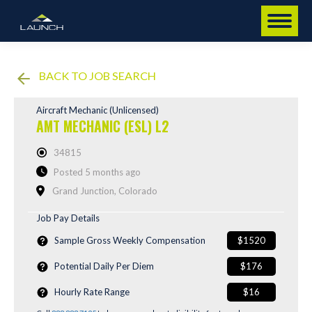
BACK TO JOB SEARCH
Aircraft Mechanic (Unlicensed)
AMT MECHANIC (ESL) L2
34815
Posted 5 months ago
Grand Junction, Colorado
Job Pay Details
Sample Gross Weekly Compensation
$1520
Potential Daily Per Diem
$176
Hourly Rate Range
$16