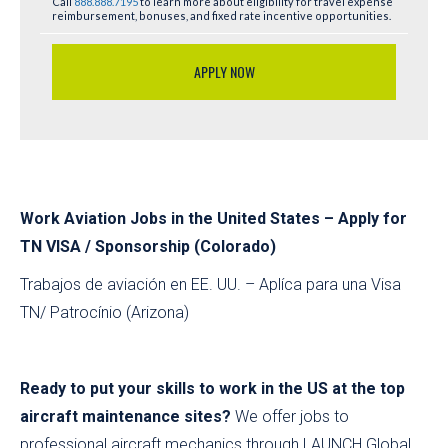
Call
888.888.7195
to learn more about eligibility for travel expense
reimbursement, bonuses, and fixed rate incentive opportunities.
APPLY NOW
Work Aviation Jobs in the United States – Apply for
TN VISA / Sponsorship (Colorado)
Trabajos de aviación en EE. UU. – Aplíca para una Visa
TN/ Patrocínio (Arizona)
Ready to put your skills to work in the US at the top
aircraft maintenance sites?
We offer jobs to
professional aircraft mechanics through LAUNCH Global