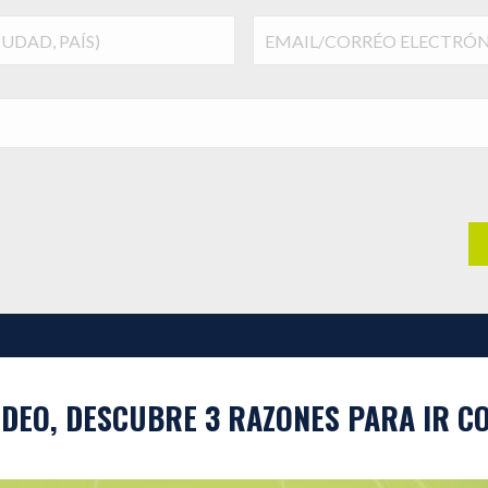
DE
EMAIL/CORRÉO
TELÉFONO
(Required)
ELECTRÓNICO
(Required)
VIDEO, DESCUBRE 3 RAZONES PARA IR C